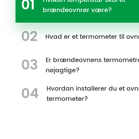
01
Hvilken temperatur skal et
brændeovnrør være?
02
Hvad er et termometer til ovn
03
Er brændeovnens termometr
nøjagtige?
04
Hvordan installerer du et ovn
termometer?