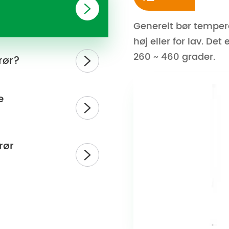

Generelt bør temper
høj eller for lav. D
260 ~ 460 grader.
rør?

e

rør
