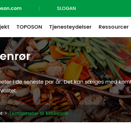
oson.com
SLOGAN
jekt
TOPOSON
Tjenesteydelser
Ressourcer
enrør
eter i de seneste par år. Det kan sælges med kom
valitet.
æt
Termometer til køkkenrør