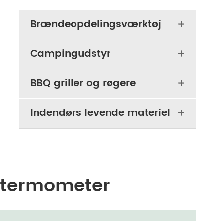
Brændeopdelingsværktøj

Campingudstyr

BBQ griller og røgere

Indendørs levende materiel

r termometer