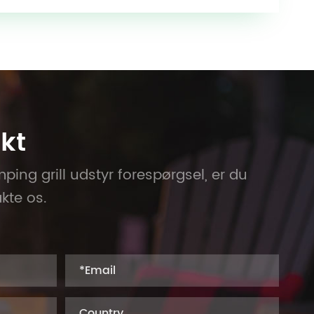
kt
ing grill udstyr forespørgsel, er du
kte os.