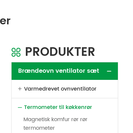
er
PRODUKTER

Brændeovn ventilator sæt

Varmedrevet ovnventilator

Termometer til køkkenrør

Magnetisk komfur rør rør
termometer