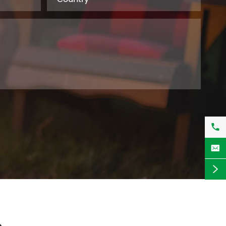


