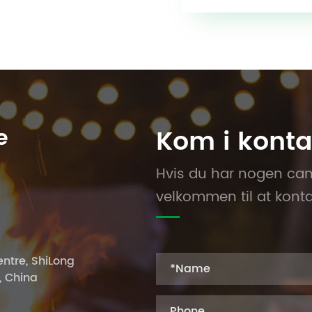
e
Kom i konta
Hvis du har nogen camp
velkommen til at konta
ntre, ShiLong
, China