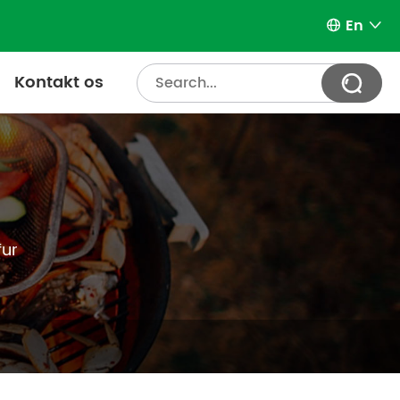
En


Kontakt os

fur