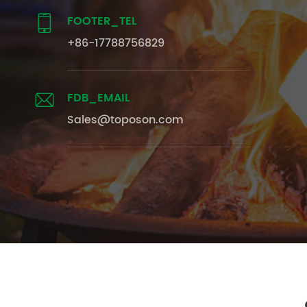
FOOTER_TEL

+86-17788756829
FDB_EMAIL

Sales@toposon.com