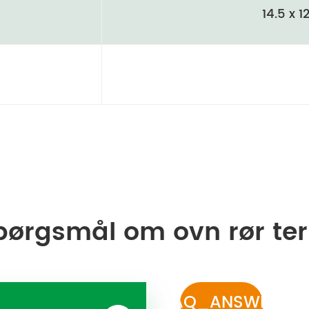
14.5 x 
pørgsmål om ovn rør te
FAQ_ANSWER