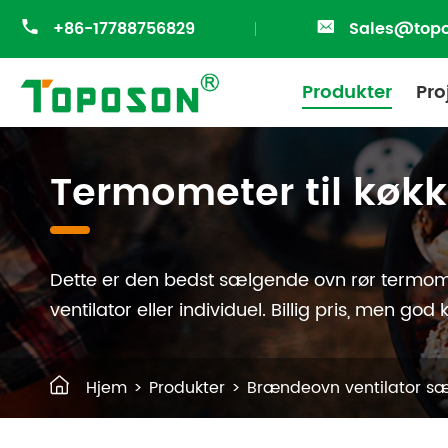

+86-17788756829

Sales@top
Produkter
Pro
Brændeovn ventilator sæt
Indendørs levende materiel
Termometer til køkk
Dette er den bedst sælgende ovn rør termom
ventilator eller individuel. Billig pris, men god k

Hjem
Produkter
Brændeovn ventilator s