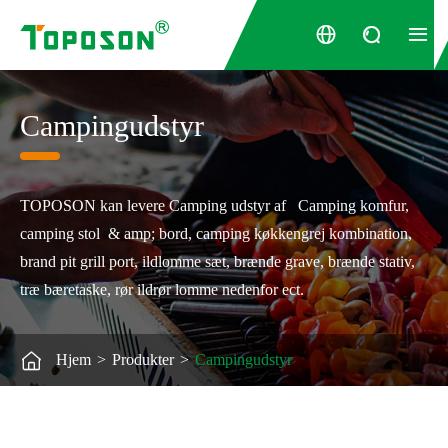



Campingudstyr
TOPOSON kan levere Camping udstyr af Camping komfur,
camping stol & amp; bord, camping køkkengrej kombination,
brand pit grill port, ildlomme sæt, brænde grave, brænde stativ,
træ bæretaske, rør ildrør lomme nedenfor ect.

Hjem
Produkter
Campingudstyr