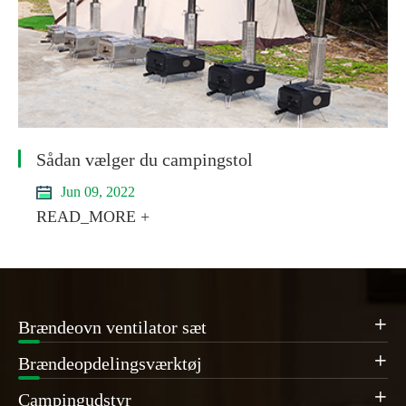
Sådan vælger du campingstol
Jun 09, 2022
READ_MORE +
Brændeovn ventilator sæt

Brændeopdelingsværktøj

Campingudstyr
