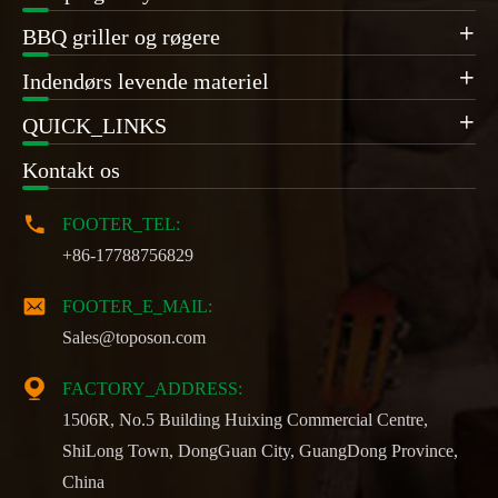
BBQ griller og røgere

Indendørs levende materiel

QUICK_LINKS

Kontakt os

FOOTER_TEL:
+86-17788756829

FOOTER_E_MAIL:
Sales@toposon.com

FACTORY_ADDRESS:
1506R, No.5 Building Huixing Commercial Centre,
ShiLong Town, DongGuan City, GuangDong Province,
China