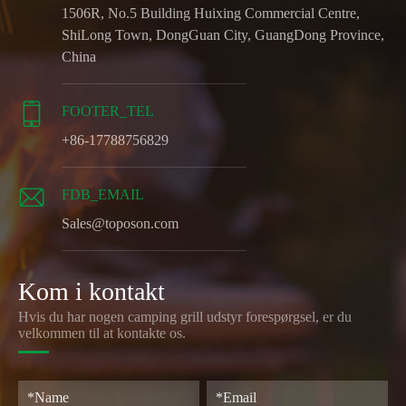
1506R, No.5 Building Huixing Commercial Centre,
ShiLong Town, DongGuan City, GuangDong Province,
China

FOOTER_TEL
+86-17788756829

FDB_EMAIL
Sales@toposon.com
Kom i kontakt
Hvis du har nogen camping grill udstyr forespørgsel, er du
velkommen til at kontakte os.