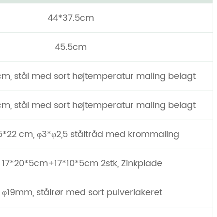
44*37.5cm
45.5cm
cm, stål med sort højtemperatur maling belagt
cm, stål med sort højtemperatur maling belagt
4,5*22 cm, φ3*φ2,5 ståltråd med krommaling
k, 17*20*5cm+17*10*5cm 2stk, Zinkplade
, φ19mm, stålrør med sort pulverlakeret