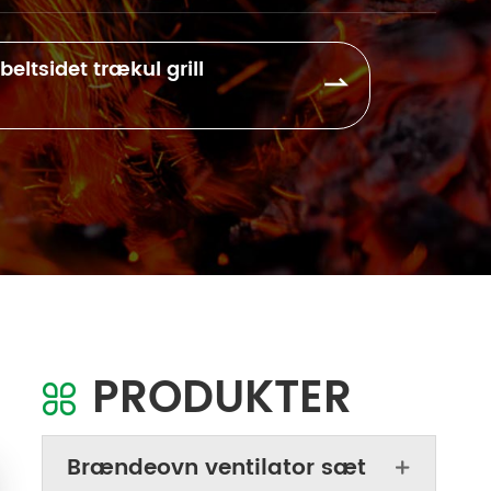
ltsidet trækul grill

PRODUKTER

Brændeovn ventilator sæt
