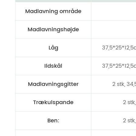
Madlavning område
Madlavningshøjde
Låg
37,5*25*12,5
Ildskål
37,5*25*12,5
Madlavningsgitter
2 stk, 3
Trækulspande
2 st
Ben:
2 stk