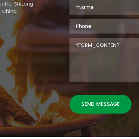
ntre, ShiLong
, China