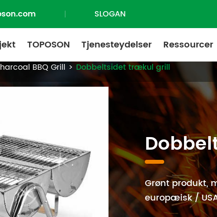
oson.com
SLOGAN
jekt
TOPOSON
Tjenesteydelser
Ressourcer
harcoal BBQ Grill
Dobbeltsidet trækul grill
Dobbelt
Grønt produkt, m
europæisk / USA