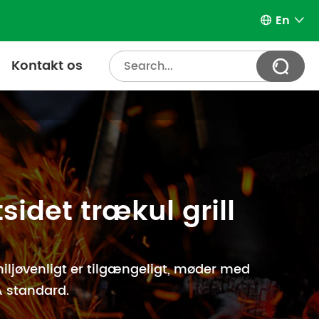
En


Kontakt os

sidet trækul grill
iljøvenligt er tilgængeligt, møder med
 standard.