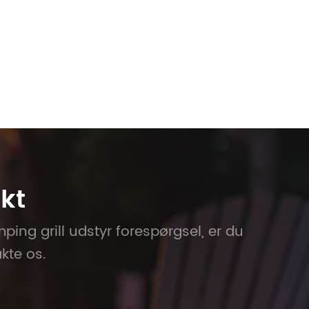
kt
ing grill udstyr forespørgsel, er du
kte os.