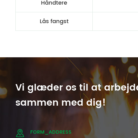
Håndtere
Lås fangst
Vi glæder os til at arbejd
sammen med dig!
FORM_ADDRESS
