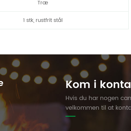
Træ
1 stk, rustfrit stål
e
Kom i konta
Hvis du har nogen camp
velkommen til at konta