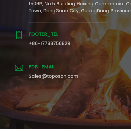
1506R, No.5 Building Huixing Commercial Ce
Town, DongGuan City, GuangDong Province
FOOTER_TEL

+86-17788756829
FDB_EMAIL

Sales@toposon.com