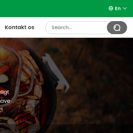
En


Kontakt os

r
ligt
have
t!