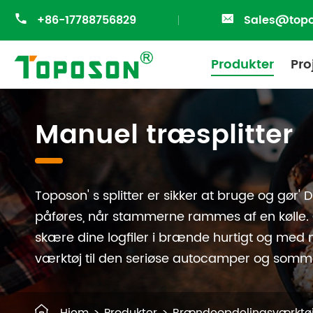

+86-17788756829

Sales@top
Produkter
Pro
Brændeovn ventilator sæt
Indendørs levende materiel
Manuel træsplitter
Toposon' s splitter er sikker at bruge og gør' D
påføres, når stammerne rammes af en kølle. Og
skære dine logfiler i brænde hurtigt og med 
værktøj til den seriøse autocamper og sommerh
