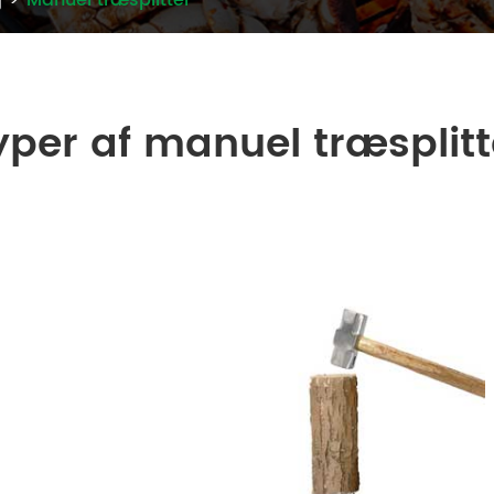
j
Manuel træsplitter
yper af manuel træsplitt