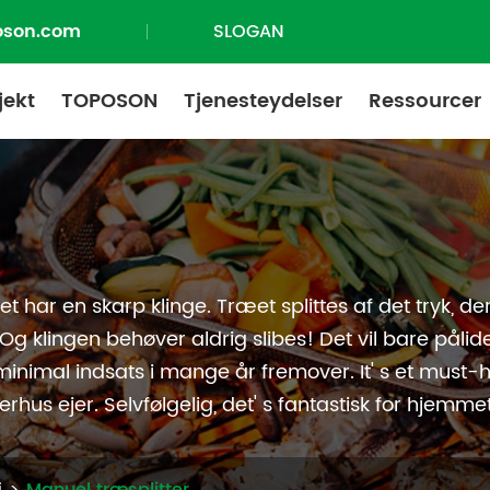
oson.com
SLOGAN
jekt
TOPOSON
Tjenesteydelser
Ressourcer
et har en skarp klinge. Træet splittes af det tryk, de
 klingen behøver aldrig slibes! Det vil bare pålide
minimal indsats i mange år fremover. It' s et must-
us ejer. Selvfølgelig, det' s fantastisk for hjemme