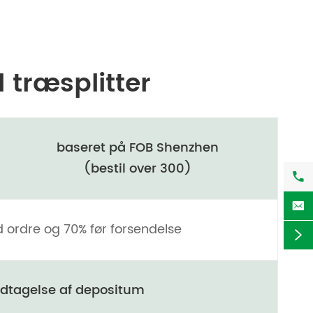
 træsplitter
baseret på FOB Shenzhen
(bestil over 300)


ordre og 70% før forsendelse

odtagelse af depositum