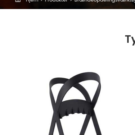
Hjem
Produkter
Brændeopdelingsværktø
T