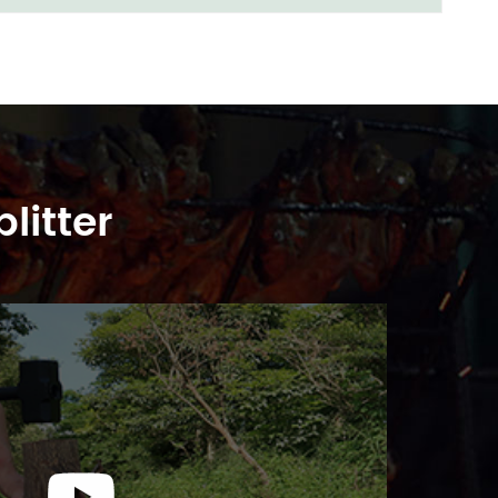
litter
