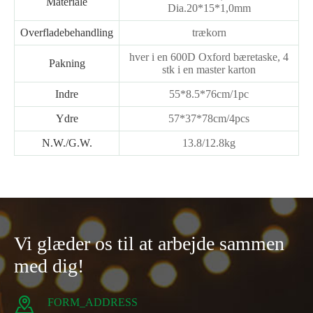
Materiale
Dia.20*15*1,0mm
Overfladebehandling
trækorn
hver i en 600D Oxford bæretaske, 4
Pakning
stk i en master karton
Indre
55*8.5*76cm/1pc
Ydre
57*37*78cm/4pcs
N.W./G.W.
13.8/12.8kg
Vi glæder os til at arbejde sammen
med dig!

FORM_ADDRESS