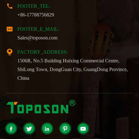

FOOTER_TEL:
+86-17788756829

FOOTER_E_MAIL:
Sales@toposon.com

FACTORY_ADDRESS:
1506R, No.5 Building Huixing Commercial Centre,
ShiLong Town, DongGuan City, GuangDong Province,
China




