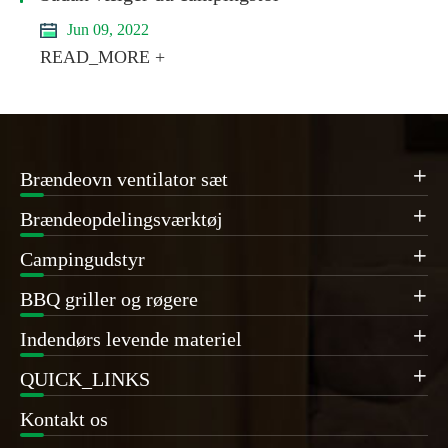
Jun 09, 2022
READ_MORE +
Brændeovn ventilator sæt

Brændeopdelingsværktøj

Campingudstyr

BBQ griller og røgere

Indendørs levende materiel

QUICK_LINKS

Kontakt os