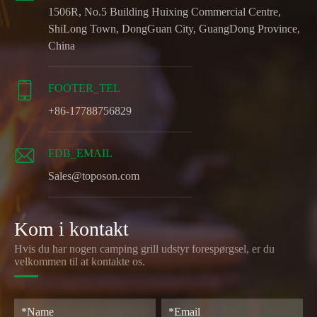
1506R, No.5 Building Huixing Commercial Centre,
ShiLong Town, DongGuan City, GuangDong Province,
China

FOOTER_TEL
+86-17788756829

FDB_EMAIL
Sales@toposon.com
Kom i kontakt
Hvis du har nogen camping grill udstyr forespørgsel, er du
velkommen til at kontakte os.